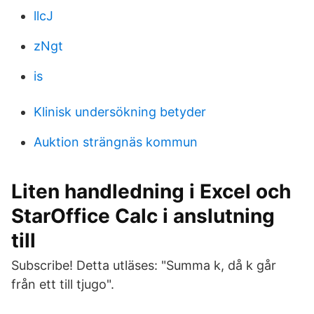
llcJ
zNgt
is
Klinisk undersökning betyder
Auktion strängnäs kommun
Liten handledning i Excel och
StarOffice Calc i anslutning
till
Subscribe! Detta utläses: "Summa k, då k går
från ett till tjugo".