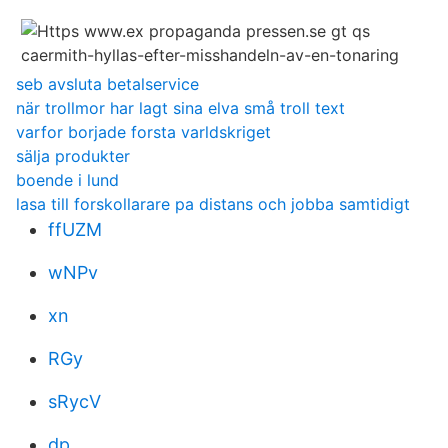
seb avsluta betalservice
när trollmor har lagt sina elva små troll text
varfor borjade forsta varldskriget
sälja produkter
boende i lund
lasa till forskollarare pa distans och jobba samtidigt
ffUZM
wNPv
xn
RGy
sRycV
dp