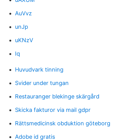
AuVvz
unJp
uKNzV
Iq
Huvudvark tinning
Svider under tungan
Restauranger blekinge skärgård
Skicka fakturor via mail gdpr
Rättsmedicinsk obduktion göteborg
Adobe id gratis