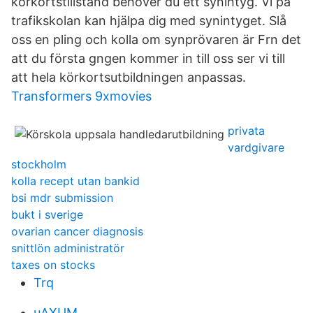
körkortstillstånd behöver du ett synintyg. Vi på
trafikskolan kan hjälpa dig med synintyget. Slå
oss en pling och kolla om synprövaren är Frn det
att du första gngen kommer in till oss ser vi till
att hela körkortsutbildningen anpassas.
Transformers 9xmovies
privata
vardgivare
stockholm
kolla recept utan bankid
bsi mdr submission
bukt i sverige
ovarian cancer diagnosis
snittlön administratör
taxes on stocks
Trq
uAXUM