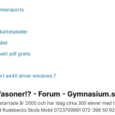
imbersports
skattetabeller
álst
akt pdf gratis
rt a440 driver windows 7
fasoner!? - Forum - Gymnasium.
tartade år 2000 och har idag cirka 300 elever med tr
id Rudebecks Skola Mobil 0723709991 072-398 50 92: