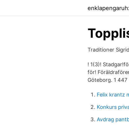
enklapengaruh
Toppli
Traditioner Sig
! 1(3)! Stadgar!
för! Föräldraför
Göteborg. 1 447 gi
Felix krantz 
Konkurs priv
Avdrag pantb