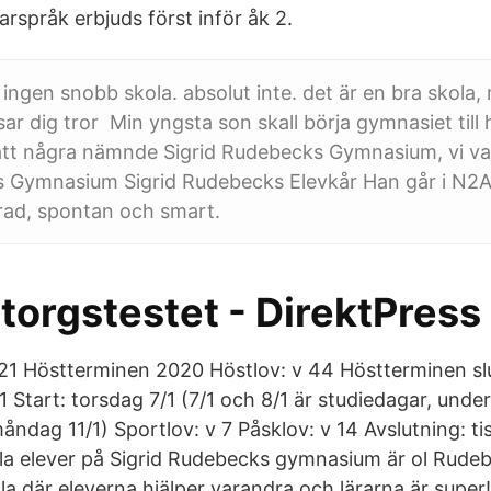
arspråk erbjuds först inför åk 2.
r ingen snobb skola. absolut inte. det är en bra skola
ar dig tror Min yngsta son skall börja gymnasiet till
t att några nämnde Sigrid Rudebecks Gymnasium, vi v
 Gymnasium Sigrid Rudebecks Elevkår Han går i N2A
rad, spontan och smart.
orgstestet - DirektPress
1 Höstterminen 2020 Höstlov: v 44 Höstterminen slu
Start: torsdag 7/1 (7/1 och 8/1 är studiedagar, unde
åndag 11/1) Sportlov: v 7 Påsklov: v 14 Avslutning: t
lla elever på Sigrid Rudebecks gymnasium är ol Rudeb
a där eleverna hjälper varandra och lärarna är super!