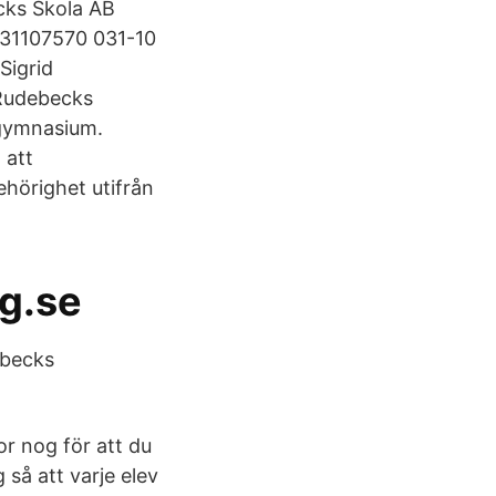
cks Skola AB
031107570 031-10
Sigrid
 Rudebecks
 gymnasium.
 att
hörighet utifrån
gg.se
ebecks
r nog för att du
så att varje elev