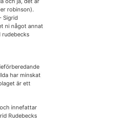
 och ja, det är
ner robinson).
 Sigrid
et ni något annat
id rudebecks
ieförberedande
llda har minskat
laget är ett
ch innefattar
rid Rudebecks