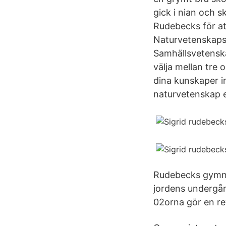
gick i nian och 
Rudebecks för at
Naturvetenskaps
Samhällsvetenska
välja mellan tre 
dina kunskaper 
naturvetenskap el
Rudebecks gymna
jordens undergån
02orna gör en re