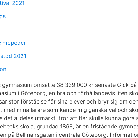
tival 2021
gs
dre mopeder
sstod 2021
lon
s gymnasium omsatte 38 339 000 kr senaste Gick på 
ium i Göteborg, en bra och förhållandevis liten sk
sar stor förståelse för sina elever och bryr sig om d
t med mina lärare som kände mig ganska väl och sko
e det alldeles utmärkt, tror att fler skulle kunna göra
udebecks skola, grundad 1869, är en fristående gymna
gen på Bellmansgatan i centrala Göteborg. Informati