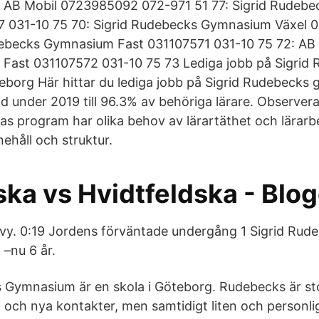
 AB Mobil 0723985092 072-971 51 77: Sigrid Rudebe
7 031-10 75 70: Sigrid Rudebecks Gymnasium Växel 
debecks Gymnasium Fast 031107571 031-10 75 72: AB 
 Fast 031107572 031-10 75 73 Lediga jobb på Sigrid
borg Här hittar du lediga jobb på Sigrid Rudebecks
d under 2019 till 96.3% av behöriga lärare. Observera
s program har olika behov av lärartäthet och lärarbe
håll och struktur.
ska vs Hvidtfeldska - Blo
vy. 0:19 Jordens förväntade undergång 1 Sigrid Rud
–nu 6 år.
 Gymnasium är en skola i Göteborg. Rudebecks är sto
och nya kontakter, men samtidigt liten och personlig 