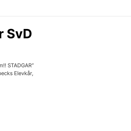
r SvD
um!! STADGAR’’
becks Elevkår,