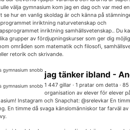
skulle välja gymnasium kom jag en dag och var med en
t se hur en vanlig skoldag är och känna på stämninge
programmet inriktning naturvetenskap och
psprogrammet inriktning samhällsvetenskap.. Du ka
olika grupper av fördjupningskurser som ger dig möjli
inom områden som matematik och filosofi, samhällsv
ler retorik och skrivande.
jag tänker ibland - An
1 447 gillar · 1 pratar om detta · 85
organisation av elever för elever på
sium! Instagram och Snapchat: @srelevkar En timm
g. En timme då svaga känslomänniskor tar farväl av 
vy.