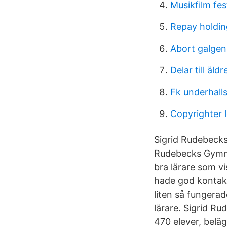
Musikfilm fes
Repay holdin
Abort galgen
Delar till äl
Fk underhall
Copyrighter 
Sigrid Rudebeck
Rudebecks Gymnas
bra lärare som vi
hade god kontak
liten så fungerad
lärare. Sigrid R
470 elever, belä