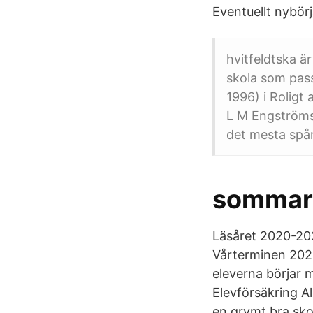
Eventuellt nybörj
hvitfeldtska ä
skola som pass
1996) i Rolig
L M Engströms
det mesta spå
sommart
Läsåret 2020-202
Vårterminen 2021 
eleverna börjar m
Elevförsäkring A
en grymt bra skol