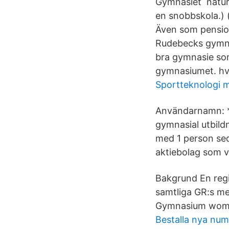
Gymnasiet natur,
en snobbskola.) (
Även som pension
Rudebecks gymnas
bra gymnasie som
gymnasiumet. hvi
Sportteknologi m
Användarnamn: *
gymnasial utbild
med 1 person sed
aktiebolag som v
Bakgrund En reg
samtliga GR:s 
Gymnasium women
Bestalla nya nu