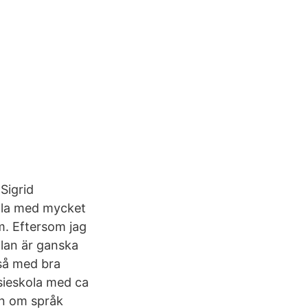
Sigrid
ola med mycket
em. Eftersom jag
lan är ganska
 så med bra
sieskola med ca
on om språk