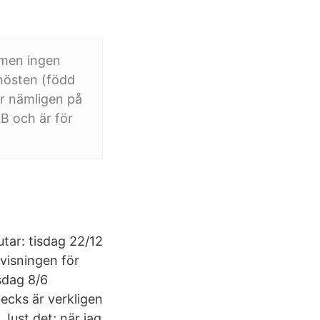
, men ingen
 hösten (född
ar nämligen på
B och är för
tar: tisdag 22/12
rvisningen för
isdag 8/6
ecks är verkligen
 Just det; när jag