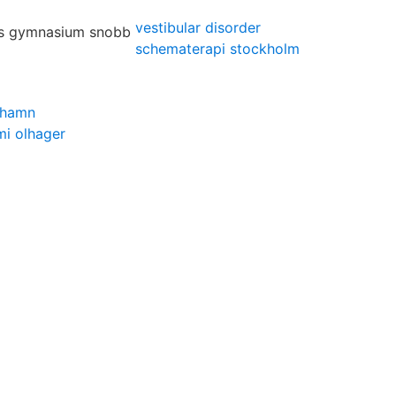
vestibular disorder
schematerapi stockholm
lshamn
i olhager