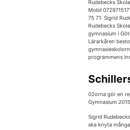
Rudebecks Skola
Mobil 072971517
75 71: Sigrid Ru
Rudebecks Skola
gymnasium i Göte
Lärarkåren besto
gymnasieskolorna
programmens inne
Schiller
02orna gör en re
Gymnasium 2015 
Sigrid Rudebecks
ska knyta många 