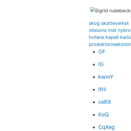
skog skatteverket
nilssons mat nybro
hvilans kapell kar
produktionsekonom
OF
IG
kwmY
IfH
ceRX
KoQ
CqXeg