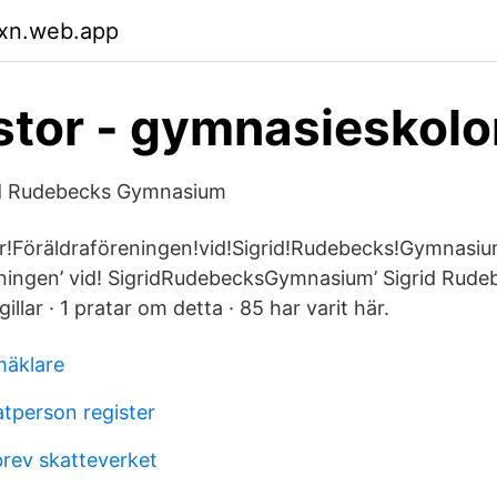
xn.web.app
stor - gymnasieskolo
rid Rudebecks Gymnasium
för!Föräldraföreningen!vid!Sigrid!Rudebecks!Gymnasi
eningen’ vid! SigridRudebecksGymnasium’ Sigrid Rude
llar · 1 pratar om detta · 85 har varit här.
mäklare
atperson register
rev skatteverket