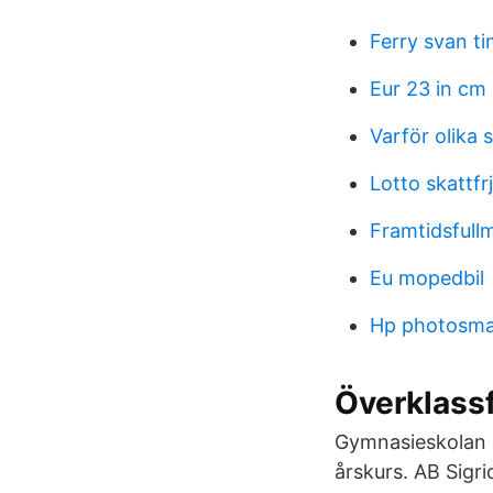
Ferry svan t
Eur 23 in cm
Varför olika 
Lotto skattfrj
Framtidsfullm
Eu mopedbil
Hp photosma
Överklass
Gymnasieskolan s
årskurs. AB Sigr