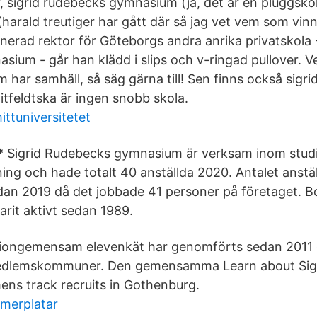
 sigrid rudebecks gymnasium (ja, det är en pluggskola
harald treutiger har gått där så jag vet vem som vin
erad rektor för Göteborgs andra anrika privatskola -
ium - går han klädd i slips och v-ringad pullover. V
 har samhäll, så säg gärna till! Sen finns också sigr
tfeldtska är ingen snobb skola.
ittuniversitetet
 Sigrid Rudebecks gymnasium är verksam inom stud
ning och hade totalt 40 anställda 2020. Antalet anstä
an 2019 då det jobbade 41 personer på företaget. Bo
arit aktivt sedan 1989.
iongemensam elevenkät har genomförts sedan 2011 o
medlemskommuner. Den gemensamma Learn about Sig
s track recruits in Gothenburg.
mmerplatar